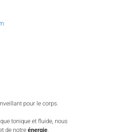
om
veillant pour le corps.
ique tonique et fluide, nous
 et de notre
énergie
.