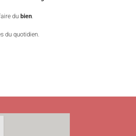
faire du
bien
.
es du quotidien.