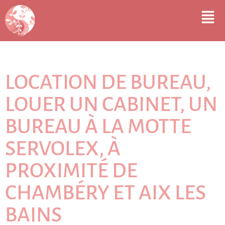
LOCATION DE BUREAU,
LOUER UN CABINET, UN
BUREAU À LA MOTTE
SERVOLEX, À
PROXIMITÉ DE
CHAMBÉRY ET AIX LES
BAINS